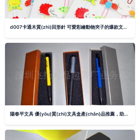
d007卡通木質(zhì)回形針 可愛彩繪動物夾子的爆款文具選擇
陽春平文具 優(yōu)質(zhì)文具盒產(chǎn)品推薦，助力學(xué)習(xí)與辦公