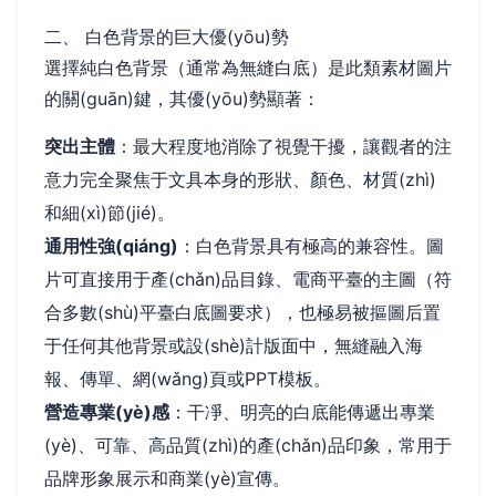
二、 白色背景的巨大優(yōu)勢
選擇純白色背景（通常為無縫白底）是此類素材圖片
的關(guān)鍵，其優(yōu)勢顯著：
突出主體
：最大程度地消除了視覺干擾，讓觀者的注
意力完全聚焦于文具本身的形狀、顏色、材質(zhì)
和細(xì)節(jié)。
通用性強(qiáng)
：白色背景具有極高的兼容性。圖
片可直接用于產(chǎn)品目錄、電商平臺的主圖（符
合多數(shù)平臺白底圖要求），也極易被摳圖后置
于任何其他背景或設(shè)計版面中，無縫融入海
報、傳單、網(wǎng)頁或PPT模板。
營造專業(yè)感
：干凈、明亮的白底能傳遞出專業
(yè)、可靠、高品質(zhì)的產(chǎn)品印象，常用于
品牌形象展示和商業(yè)宣傳。