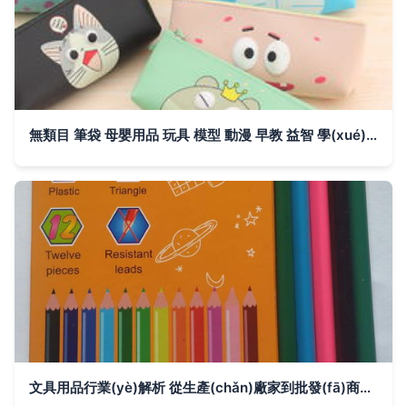
無類目 筆袋 母嬰用品 玩具 模型 動漫 早教 益智 學(xué)習(xí) 實(shí)驗(yàn) 繪畫文具 韓磊玩具廠 蘑菇街優(yōu)店
文具用品行業(yè)解析 從生產(chǎn)廠家到批發(fā)商的產(chǎn)業(yè)鏈全景