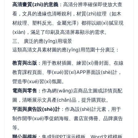
高清畫質(zhì)的意義
：高清分辨率確保即使放大查
看，文具的邊緣也清晰銳利，材質(zhì)紋理（如木
材紋理、塑料反光、金屬光澤）都得以細(xì)膩呈現
(xiàn)，滿足了印刷及高清屏幕顯示的需求。
三、 廣泛的應(yīng)用場景
這類高清文具素材圖的應(yīng)用范圍十分廣泛：
教育與出版
：用于教材插圖、練習(xí)冊封面、在線
教育課程頁面、學(xué)習(xí)APP界面設(shè)計，
營造學(xué)習(xí)氛圍。
電商與零售
：作為網(wǎng)店商品主圖或詳情頁配
圖，清晰展示文具產(chǎn)品，提升購買欲。
平面與廣告設(shè)計
：作為設(shè)計元素，用于
制作開學(xué)季促銷海報、書店宣傳冊、品牌廣告
等。
辦公與模板
：集成到PPT演示模板、Word文檔模板