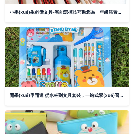
小學(xué)生必備文具-智能選擇技巧助您為一年級添置合適的筆試?yán)L畫編寫程序?qū)W習(xí)寫好文字的科學(xué)選擇班
開學(xué)季甄選 從水杯到文具套裝，一站式學(xué)習(xí)用品禮盒批發(fā)指南