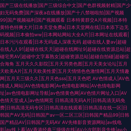
国产三级在线播放|国产三级综合中文|国产色群视频射精|国产少
妇无码免费|国产深夜a在线播放|国产十八禁啪啦拍|国产视频
99|国产视频福利|国产视频观看
日本特黄群交A片视频|日本特
黄特色特爽大片|日本天堂免费a|日本天堂网在线|日本添下边无
码视频|日本偷拍ww|日本网站网站大全A片|日本网址在线观看|
日本污污在观看|日本无码成人深夜无码
超碰在线人妻av|超碰
在线人人91|超碰在线天天|超碰在线网址9|超碰在线资源总站|超
碰宅男AV|超碰中文字幕熟女|超碰资源总站|超碰自拍碰|超碰综
合海角
五月天久久影院|五月天另类色图|五月天美女论坛|五月
天欧美A片|五月天欧美性爱|五月天情情色色激情网|五月天情趣
网|五月天三级久久|五月天色sss|五月天色吧
AV色情成人|AV色
情成人网站|AV色情电影网|Av色情电影网站|AV色情电影网
址|av色情电影网址导航|av色情黄色网|AV色情片网址入口|AV
色情天堂成人|av色情网页
日韩高清无码A片|日韩高清无码免
费|日韩高清无码专区|日韩高清在线观看|日韩高清在线一区|日
韩国产AV无码|日韩国产av一区二区三区|日韩国产精品99|日韩
国产精品AV|日韩国产无码AV
AV先锋影音资源网站|av线电
影|av线上看|AV香港经典三级级在线|AV小次郎影音先锋|av小