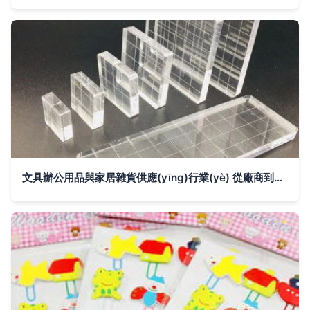
文具辦公用品與家居雜貨供應(yīng)行業(yè) 從廠商到市場的發(fā)展趨勢