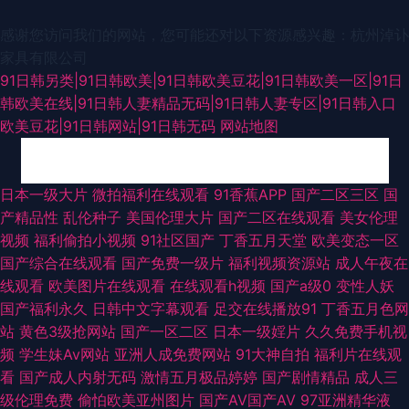
感谢您访问我们的网站，您可能还对以下资源感兴趣：杭州淖讣
家具有限公司
91日韩另类|91日韩欧美|91日韩欧美豆花|91日韩欧美一区|91日
韩欧美在线|91日韩人妻精品无码|91日韩人妻专区|91日韩入口
欧美豆花|91日韩网站|91日韩无码
网站地图
狼友日撸 香蕉在线观看视频 国产日韩久久影院 人人操操人人爽爽 日韩中文
日本一级大片
微拍福利在线观看
91香蕉APP
国产二区三区
国
产精品性
乱伦种子
美国伦理大片
国产二区在线观看
美女伦理
欧美网 亚洲动态色图 91福利导航 99微拍 国产黄色电影网 精品国产日产欧美
视频
福利偷拍小视频
91社区国产
丁香五月天堂
欧美变态一区
国产综合在线观看
国产免费一级片
福利视频资源站
成人午夜在
青青草肏屄视频 午夜福利AV影片 综合激情导航大全 超碰蜜桃 国产午夜精品
线观看
欧美图片在线观看
在线观看h视频
国产a级0
变性人妖
国产福利永久
日韩中文字幕观看
足交在线播放91
丁香五月色网
福利 久久AV资源网 美女喷水网址 91人妻在线视频 成人猛猛av 国产日韩伦
站
黄色3级抢网站
国产一区二区
日本一级婬片
久久免费手机视
频
学生妹Av网站
亚洲人成免费网站
91大神自拍
福利片在线观
理 老湿机福利看片 欧美中字中文字幕 2026国产精品 av一二三 成人五区 国
看
国产成人内射无码
激情五月极品婷婷
国产剧情精品
成人三
级伦理免费
偷怕欧美亚州图片
国产AV国产AV
97亚洲精华液