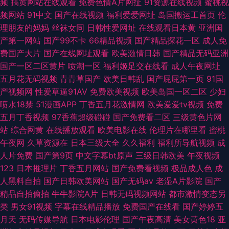
频
搞黄网站在线观看
免费色情A片网扯
91资源在线视频
蜜桃视
频网站
91中文
国产在线视频
福利爱爱网址
岛国搬运工首页
伦
理朋友的妈妈
丝袜女同
日韩性爱网址
在线观看日本黄
亚洲国
产第一网站
国产99不卡
66精品视频
国产精品探花一区
成人免
费国产大片
国产在线网址观看
欧美激情日韩
国产精品无码亚洲
国产一区二区黄片
喷潮一区
福利姬足交在线看
成人午夜网址
五月花无码视频
青青草国产
欧美日韩乱
国产屁屁第一页
91国
产视频网
性爱草逼91AV
免费欧美视频
欧美岛国一区二区
少妇
喷水18禁
51漫画APP
丁香五月花激情网
欧美爱爱tv视频
免费
五月丁香视频
97香蕉超级碰碰
国产免费看二区
三级黄色片网
站
综合网黄
在线播放观看
欧美电影在线
伦理片在哪里看
蜜桃
午夜网
久草资源在
日本三级大全
久久福利
福利所导航视频
成
人片免费
国产第9页
中文字幕bt原声
三级日韩欧美
午夜视频
123
日本推理片
丁香五月网站
国产免费看视频
极品成人色
成
人黑料自拍
国产日韩欧美网站
国产无码av
老湿A片影院
国产
精品自拍偷拍
牛牛影院A片
日韩无码视频网站
都市激情变态另
类
男女91视频
字幕在线精品播放
免费国产在线看
国产婷婷五
月天
无码传媒导航
日本电影伦理
国产午夜高清
美女黄色18
亚