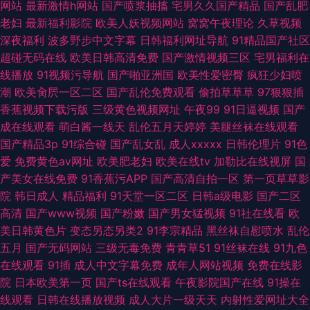
网站
最新激情h网站
国产喷浆抽搐
宅男久久国产精品
国产乱肥
老妇
最新福利影院
欧美人妖视频网站
窝窝午夜理论
久草视频
深夜福利
波多野步中文字幕
日韩福利网址导航
91精品国产社区
超碰无码在线
欧美日韩高清免费
国产激情视频三区
宅男福利在
线播放
91视频污导航
国产啪亚洲国
欧美性爱密臀
疯狂少妇喷
潮
欧美肏屄一区二区
国产乱伦免费观看
偷拍草草草
97狠狠插
香蕉视频下载污版
三级黄色视频网址
午夜99
91日逼视频
国产
成在线观看
萌白酱一线天
乱伦五月天婷婷
美腿丝袜在线观看
国产精品3p
91综合碰
国产乱女乱
成人xxxxx
日韩伦理片
91色
爱
免费黄色av网址
欧美肥老妇
欧美在线tv
加勒比在线视屏
国
产美女在线免费
91香蕉污APP
国产高清自拍一区
第一页草草影
院
韩日成人
精品福利
91天堂一区二区
日韩a级电影
国产二区
高清
国产www视频
国产粉嫩
国产男女猛视频
91社在线看
欧
美日韩黄色片
变态另态另类2
91李宗精品
黑丝袜自慰喷水
乱伦
五月
国产无码网站
三级无毒免费
青青草51
91丝袜在线
91九色
在线观看
91插
成人中文字幕免费
成年人网站视频
免费在线影
院
日本欧美第一页
国产ts在线观看
午夜影院国产在线
91操在
线观看
日韩在线播放视频
成人大片一级天天
内射性爱网址大全