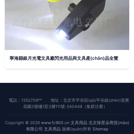
寧海縣銀月光電文具廠閃光用品與文具產(chǎn)品全覽
電話：1352709**
地址：北京市平谷區(qū)平谷鎮(zhèn)迎賓
花園3號樓1至3層111號-240448（集群注冊）
Copyright © 2026
www.fc900.cn
文具用品
北京辣星朵商貿(mào)
有限公司
文具用品
版權(quán)所有
Sitemap