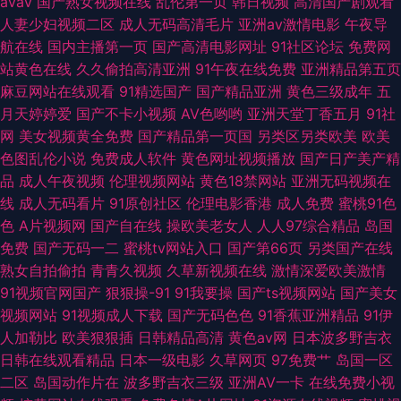
avav
国产熟女视频在线
乱伦第一页
韩日视频
高清国产剧观看
人妻少妇视频二区
成人无码高清毛片
亚洲av激情电影
午夜导
航在线
国内主播第一页
国产高清电影网址
91社区论坛
免费网
站黄色在线
久久偷拍高清亚洲
91午夜在线免费
亚洲精品第五页
麻豆网站在线观看
91精选国产
国产精品亚洲
黄色三级成年
五
月天婷婷爱
国产不卡小视频
AV色哟哟
亚洲天堂丁香五月
91社
网
美女视频黄全免费
国产精品第一页国
另类区另类欧美
欧美
色图乱伦小说
免费成人软件
黄色网址视频播放
国产日产美产精
品
成人午夜视频
伦理视频网站
黄色18禁网站
亚洲无码视频在
线
成人无码看片
91原创社区
伦理电影香港
成人免费
蜜桃91色
色
A片视频网
国产自在线
操欧美老女人
人人97综合精品
岛国
免费
国产无码一二
蜜桃tv网站入口
国产第66页
另类国产在线
熟女自拍偷拍
青青久视频
久草新视频在线
激情深爱欧美激情
91视频官网国产
狠狠操-91
91我要操
国产ts视频网站
国产美女
视频网站
91视频成人下载
国产无码色色
91香蕉亚洲精品
91伊
人加勒比
欧美狠狠插
日韩精品高清
黄色av网
日本波多野吉衣
日韩在线观看精品
日本一级电影
久草网页
97免费艹
岛国一区
二区
岛国动作片在
波多野吉衣三级
亚洲AV一卡
在线免费小视