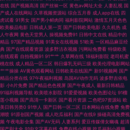
成人网站 91视频线上网站 草资源网 国产91免 老司机午夜视频 日逼无码视频
在线
国产视频高清
国产丝袜一区
黄色av网址大全
人妻乱视
国
产成人在线网站
久草视频资源站
综合五月香
成人app在线
四
亚洲成人黄色网址 91九色高潮 成人黄色电影院 黑丝诱惑av 蜜桃aa视频导航
虎试看
91男女
国产男小鲜肉同
福利影院网站
激情五月天色色
欧美极品电影
日韩成人第一页
国产日韩欧美电影
久久机热
成
日韩A黄 香蕉视频免费观看 97成人剧场 东京热福利网 久久露脸视频 深夜福
人午夜网
黄色天堂男人
操视频免费91
日韩中文在线
精品中的
精品
97国产精品视频
91美女在线视频
51欧美
一区精品麻豆经
利入口 亚洲天堂激情网 俺去也五月天网址 国产欧美精品日韩 蜜桃无线传媒
典
国产在线观看资源
波多野洁衣视频
污网站免费看
特级欧美
在线观看
自拍视频91
91艹艹
久草网在线
18福利影院
老司机蜜
91中文字幕网 老司机福院视频 日韩性欧美 91超碰人人操 超碰国产肏屄 九一
桃在线
成人精品一区二区
韩日爆乳无码三级
欧美伦理电影网站
艹艹操操
AV黄色观看网站
日韩欧美在线国产
新91视频网
国产
大香蕉 人人草人人妻91 午夜青青草一区 91破解网官网 成人av五月花 黄色黄
精品分类在线
97午夜福利视频
岛国AV动作无码
波多野吉依电
影
小h片免费
国产精品色色视屏
国产午夜成人
最新日韩精品
夜播放 免费毛片视频 日韩啪啪网址 91福利小视 成人α在线 精品在线亚洲天
91福利视频导航
欧美喷水影院
91爱爱视频
欧美色图论坛
91榴
莲小视频
国产高清一卡新区
国产看片资源
二色吧97资源站
欧
堂 日本三级片A 亚州综合色网 91色入 超碰人人做爱 韩国啊v网址 欧美激情
美日韩另类0
91华人
国产日韩一区二区
日本网站在线免费
免费
潮喷
91原创国产视频
成人吃瓜福利
国产在线9
操碰高清免费视
深爱网 熟妇丝袜诱惑 在线观看伦理 肏屄无码日韩 韩日中AV网址 男女爱爱午
频
午夜电影全集
国产AV无码
人妻系列
爱豆传媒倩女幽魂
超清
国产剧大全
91中文字幕在线
免费在线小视频
吃瓜福利小视频