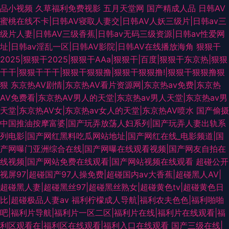
品小视频
久草福利免费视影
五月天堂网
国产精成人品
日韩AV
蜜桃在线不卡|日韩AV寝取人妻交|日韩AV人妖三级片|日韩av三
级片人妻|日韩AV三级香蕉|日韩av无码三级资源|日韩av性爱网
址|日韩av淫乱一区|日韩AV影院|日韩AV在线播放海角
狠狠干
2025|狠狠干2025|狠狠干AAa|狠狠干|百度|狠狠干东京热|狠狠
干干|狠狠干干干|狠狠干狠狠撸|狠狠干狠狠撸!|狠狠干狠狠撸狠
狠
东京热AV剧情|东京热AV看片资源网|东京热av免费|东京热
AV免费看|东京热AV男人的天堂|东京热av男人天堂|东京热av男
天堂|东京热AV女|东京热av女人的天堂|东京热AV喷水
国产偷摄
中国推油按摩富婆|国产玩弄放荡人妇系列|国产玩弄人妻出轨系
列电影|国产网红黑料吃瓜网站地址|国产网红在线_电影频道|国
产网曝门亚洲综合在线|国产网曝在线观看视频|国产网友自拍在
线视频|国产网站免费在线观看|国产网站视频在线观看
超碰公开
视屏97|超碰国产97人操免费|超碰国内av大香蕉|超碰黑人AV|
超碰黑人妻|超碰黑丝97|超碰黑丝熟女|超碰黄色tv|超碰黄色日
比|超碰极品人妻av
福利柠檬成人导航|福利农夫色色|福利啪啪
吧|福利片导航|福利片一区二区|福利片在线|福利片在线观看|福
利区观看在|福利区在线观看|福利入口在线观看
国产三级在线|