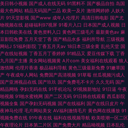
美日韩小视频
国产成人在线无码
91黑料不
国产极品自拍
岛国
最大色网站
精品无码国产二品
欧美一及片
激情网婷婷
人妖大
片
91天堂影视
国产www
成年人伦理片
高清日韩电影
国产尤
物视频在线
超碰福利97视屏
91看片入口
日本国产成人视频
日
本日韩欧美在线
黄色资料入口
黄色网三级毛片
最新黄色av
麻
豆影院免费
五月天堂丁香
国产精品水多
福利所导航
三级视频
网站J
51福利影院
丁香五月天av
18日本三级全黄
乱伦天堂
国
产在线短视频
丁香五月丁香婷婷
91精品又
爱豆传媒下载
丁香
九月国产主播
美女网站视频黄
A片com
美女福利在线观看
狼人
激情网
伦理片香港
极品福利导航
黄色三级最新免费
91嫩草国
产
午夜成年人网站
免费国产高清视频
91草莓
丝瓜视频污成人
国产亚洲视品在线
国产玖玖
国产免费毛不卡片
久久无码
国产
精品网络
孕妇无码在线
91手机论坛
91视频新地址
91日逼
午夜
啪视频
91啪水蜜桃网
国产二区无码
91日韩在线观看
西瓜影院
视频全集
国产孕妇无码视频
国产在线福利
国产在线日皮片
午
夜神马伦理
毛片网站美女
AV福利激情毛片
黄色网在线播放
91
视频免费在线
91午夜在线
福利在线视频导航
欧美喷潮一区二区
午夜理论片
日本第二片区
国产免费大片
精品呦视频
日本乱伦