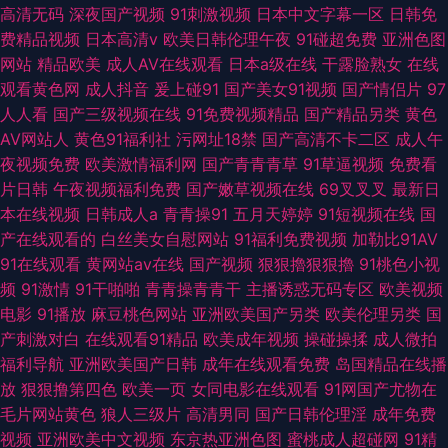
高清无码
深夜国产视频
91刺激视频
日本中文字幕一区
日韩免
费精品视频
日本高清v
欧美日韩伦理午夜
91碰超免费
亚洲色图
网站
精品欧美
成人AV在线观看
日本a级在线
干露脸熟女
在线
观看黄色网
成人抖音
爰上碰91
国产美女91视频
国产情侣片
97
人人看
国产三级视频在线
91免费视频精品
国产精品另类
黄色
AV网站人
黄色91福利社
污网址18禁
国产高清不卡二区
成人午
夜视频免费
欧美激情福利网
国产青青青草
91草逼视频
免费看
片日韩
午夜视频福利免费
国产嫩草视频在线
69叉叉叉
最新日
本在线视频
日韩成人a
青青操91
五月天婷婷
91短视频在线
国
产在线观看的
白丝美女自慰网站
91福利免费视频
加勒比91AV
91在线观看
黄网站av在线
国产视频
狠狠擼狠狠擼
91桃色小视
频
91激情
91干啪啪
青青操青青干
主播诱惑无码专区
欧美视频
电影
91播放
麻豆桃色网站
亚洲欧美国产另类
欧美伦理另类
国
产刺激对白
在线观看91精品
欧美成年视频
操碰操揉
成人微拍
福利导航
亚洲欧美国产日韩
成年在线观看免费
岛国精品在线播
放
狠狠撸第四色
欧美一页
女同电影在线观看
91网国产尤物在
毛片网站黄色
狼人三级片
高清男同
国产日韩伦理淫
成年免费
视频
亚洲欧美中文视频
东京热亚洲色图
蜜桃成人超碰网
91精