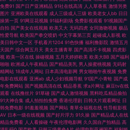
夜剧场 三级无码网站 91福利剧场 草逼视频免费看 国产伪娘ts网站 美女自慰
免费91
国产日产亚洲精品
91社在线高清
人人草香蕉
激情另类
图片
亚洲欧美在线观看
成人三级成人三级
欧美老女人bb
日日
喷水网站 午夜影院色 91在线看看 国产传媒91视频 伦理第一页 婷婷好色五月
操第一页
91网豆花视频
91福利剧场
免费影视观看
91视频国产
自拍
国产美女在线视频
欧美又大
无码四虎
女同激吻视频
极品
天 91九九九在线 草草浮力第一页 国语精品在线久久 欧美熟女交 亚州素人区
性爱导航
欧美国产拳交喷奶
中文字幕第三页
超碰成人影视
欧
美日韩中文一区
手机看片1204
91色快播
福利撸影院
激情五月
97色资源综合网 国产传媒第九页 久热大香蕉 天堂AV淫导航 91色情软件入口
天国产
综合网五月天
美女主播青草
国产高清不卡视频
四虎影
视
欧美一区在线
操碰视频
五月天婷婷欧美
欧美大BB
国产福利
超碰在线99 九九这里只有精品 日本a级电影网址 69AV视频 成人视频伊人 精
啪啪
欧洲成人午夜精品
国产精品美乳
男人操蜜桃视频
无码射
精网站
18成年人网站
日本高清电影网
男女啪啪午夜视频
免费
品麻豆传媒 日韩1234 亚洲素人自拍 www182午夜 韩国AV无码 青娱乐最新
电影在线观看
亚洲ab
成人少妇视频导航
91国产小青蛙
国产成
年免费网站
国产视频高清在线
精品香蕉
求a片网址
麻豆tv在线
官网 亚洲l色图 97超惹人人 国产在线网址 欧美亚缘免费 亚州色片 91伊人视
观看
在线撸丝片
91草碰
国产成人激情视频
黑料吃瓜精品偷拍
91大神合集
成人拍拍拍免费
香港伦理剧
日韩大片观看网址
日
频 福利微拍在线导航 久久资源总站 日韩岛国无码 最新AV站 超碰操逼网 黄
韩免费电影
91羞羞视频
国产网站
青草全福视在线
性导航影视
AV
日本一级在线视频
国产好片浮力
91久操
国产精品成人在线
色av小说网址 日韩免看一级a 91叉啊插 超碰免费在线观看 精品自拍4 人妻
精品免费看
人人看操碰
午夜伦理电影网
久久国自产拍精品
高
清乱码0
国产欧美
日韩三级黄色A片
伦理电影亚洲国产
福利姬