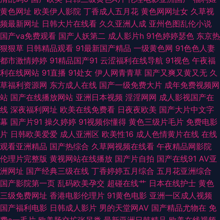
久久精品成人 18岁成人片 超碰GAO导航 精东肏屄 青娱乐AV网站 国产福利
黄色网址
欧美伊人影院
丁香成人五月花
黄色网网址女
久草视
频最新网址
日韩大片在线看
久久亚洲人成
亚州色图乱伦小说
影院 日韩涩涩入口 欧美熟妇性生活 欧美一卡二卡 在线伪娘AV 福利社毛片
国产va免费观看
国产人妖第二
成人影片h
91色婷婷瑟色
东京热
狠狠草
日韩精品观看
91最新国产精品
一级黄色网
91色色人妻
男人影院AV 探花系列亚洲电影 97超碰资源站 久久天堂影院 天天玩夜夜操
都市激情婷婷
91精品国产91
云涩福利在线导航
91视色
午夜福
利在线网站
91直播
91处女
伊人网青青草
国产又爽又黄又无
久
91涩涩视频 大香蕉易淫网 久久天天夜夜肏逼 四虎激情 91舔丝足 福利视频导
草福利资源网
东方成人在线
国产一级免费大片
成年免费视频网
站
国产在线播放网站
亚洲日本视频
淫淫网网
成人影视国产在
航网址 男人天堂成人网 亚洲激情社区 爱豆TV传媒免费 狠狠干中文字幕 人人
线
深夜福利网址
欧美在线免费看
日夜夜欧美
国产大片中文字
幕
国产片91
操久婷婷
91视频你懂得
黄色三级片毛片
免费电影
艹欧美 伊人久久国产在线 超碰九色91 九一传媒影视传媒 日韩传媒性爱 在线
片
日韩欧美爱爱
成人亚洲区
欧美性16
成人色情黄片在线
在线
观看亚洲精品
国产热综合
久草网视频在线看
午夜精品网影院
中文字十页 第一导航 欧美肏屄精品区别 午夜九二福利 91新网址 国产免费情
伦理片完整版
黄视网站在线播放
国产片自拍
国产在线91
AV亚
洲网址
国产经典三级在线
丁香婷婷五月综合
五月花亚洲综合
爱视频 欧美另类专区 亚洲综合中文网 超碰日韩在线 九九这里都是精品 三级
国产影院第一页
乱码欧美孕交
超碰在线艹
日本在线护士
黄色
三级免费网址
香港电影伦理片
91黄色电影
亚洲一区成人视频
国产字幕 91这里 国产内射免费视频 欧美剧免费观看 性爱黄色一级网站 草逼
国产福利电影
日韩成人影片
男的天堂网AV
国产精品尤物在
免