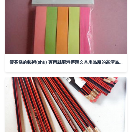
便簽條的藝術(shù) 蒼南縣龍港博朗文具用品廠的高清品質(zhì)之選