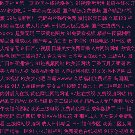
欧美社区第一页
欧美在线视频播放
91视频污污污
超碰在线公开
AV蜜桃吃瓜
日本欧美在线看
国产精选免费视频
国产精品91视
频
69热最新网址
无码白丝强行免费
激情影院日韩
久草123
福
利欧美在线
成人片无码
日韩成人极品视频
国产在线诱惑
乱人
xxxxx
超黄无码
三级黄色图片
91免费看视频
精品午夜福利网
精品亚洲成a人
国产精品萌白酱
日本理论
91操电影
91一区
成
人精品无
91国产小视频
日韩美女免费直播
A片网站网址
激情文
学色
国产主播第37页
青久青青
日本精品在线播放
三级A片
国
产日韩亚洲综合
91短视频网站
欧美骚网站
丁香五月天亚洲
欧
美大粗吊人妖
深夜福利亚洲
人兽福利导航
91叉叉操小骚逼
成
人18视频
欧美大鸡吧
草逼wwww
久草福利免费试看
岛国国产
在线
91人人超碰青青
美女白丝18禁
91肏比
国产三区电影
国产
内射后入在线
黄色网址网站网址
97超在线视
免费视频网站
精
品欧美精品v
欧美操碰
欧美二级片网址
精品成人无码视频
男女
午夜福利影院
欧美三级电影
免费黄色网址
成年版快手
日韩福
利无码
四虎四房
亚洲AV在线豆花
亚洲区成人
美女黄片免费观
看
三级网站视频网
成人日韩精品
日韩福利专区
欧美二区女同
国产精品一区91
小x导航福利
免费黄色在线视频
91原创视频
欧