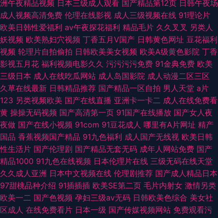
洲午夜精品视频
日本三级成人观看
国产精品第12页
日韩午夜场
成人视频高清免费
伦理在线影视
成人三级视频在线
91理论片
欧美日韩性爱福利
av午夜探花福利
精品毛片
久久叉叉
另类人
妖视频
欧美熟妇穴视频
丁香五月V国产
日韩黄色网址
豆花福利
视频
轮理片自拍偷拍
日韩欧美美女视频
欧美A级黄色影院
丁香
影视五月花
福利视频电影久久
污污污污免费
91金典免费
欧美
三级日本
成人在线吃瓜网站
成人岛国影院
成人动漫二区三区
久草在线最新
日韩精品推荐
国产精品一区自拍
男人天堂
a片
123
另类视频欧美
国产在线直播
亚洲卡一卡二
成人在线免费看
黄
操操无码视频
国产高清第一页
91国产在线播放
国产女人夜
夜做
国产在线小视频
91com
91豆花成人
哪里有A片网址
精产
国品
香蕉视频国产精品
91九色福利
成人国产无线视
欧美日韩
性生活片
国产伦理剧
国产精品无套无码
成年人网站免费
国产
精品1000
91九色在线视频
日本伦理片在线
三级无码在线天堂
久久成人亚洲
日本中文视频在线
伦理剧推荐
国产成人精品日本
97甜桃品种介绍
91插插插
欧美SE第二页
毛片内射女
激情另类
欧美一二
国产色视频
孕妇三级av无码
日韩欧美色综合
美女社
区成人
在线免费看片
日本一级
国产传媒视频网站
免费观看污