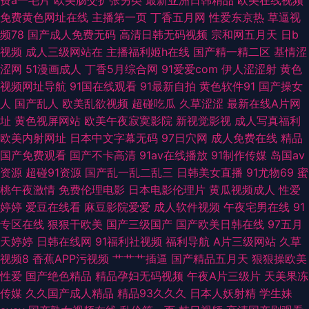
费a一毛片
欧美肠交扩张另类
最新亚洲日韩精品
欧美在线视频
免费直接看 久草在线资源 日韩人妻无码久久 97色色影视 极品五月花综合 天
免费黄色网址在线
主播第一页
丁香五月网
性爱东京热
草逼视
频78
国产成人免费无码
高清日韩无码视频
宗和网五月天
日b
天操人人 99色色网址 韩日独立站免费 日韩电影色色 91次元网站 岛国操逼片
视频
成人三级网站在
主播福利姬h在线
国产精一精二区
基情涩
涩网
51漫画成人
丁香5月综合网
91爱爱com
伊人涩涩射
黄色
另类综合另类 伊人成人自拍 成人国产自拍 久久精品熟一区 午夜成人导航 97
视频网址导航
91国在线观看
91最新自拍
黄色软件91
国产操女
人
国产乱人
欧美乱欲视频
超碰吃瓜
久草涩涩
最新在线A片网
豆花 韩漫污污黄页 日本天堂一区 91成长人版网 成人伊人影视 久久只有这里
址
黄色视屏网站
欧美午夜寂寞影院
新视觉影视
成人写真福利
欧美内射网址
日本中文字幕无码
97日穴网
成人免费在线
精品
有 伊人综合香蕉另类 丰满熟妇乱子另类 欧美大片视频18 性爱视频一区二区
国产免费观看
国产不卡高清
91av在线播放
91制作传媒
岛国av
资源
超碰91资源
国产乱一乱二乱三
日韩美女直播
91尤物69
蜜
超碰AA 老湿青青草 五月麻豆传媒 AV福利网 极品视频久久青草 丝袜熟女中
桃午夜激情
免费伦理电影
日本电影伦理片
黄瓜视频成人
性爱
婷婷
爱豆在线看
麻豆影院爱爱
成人软件视频
午夜宅男在线
91
文字幕 操碰99大香蕉 九九成人自拍 伊人海角91 草莓视频18
专区在线
狠狠干欧美
国产三级国产
国产欧美日韩在线
97五月
天婷婷
日韩在线网
91福利社视频
福利导航
A片三级网站
久草
视频8
香蕉APP污视频
艹艹艹插逼
国产精品五月天
狠狠操欧美
性爱
国产绝色精品
精品孕妇无码视频
午夜A片三级片
天美果冻
传媒
久久国产成人精品
精品93久久久
日本人妖射精
学生妹