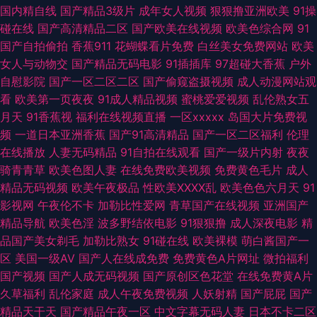
产第92页 黄色视频伊人网 欧美福利视频 日韩激情影院 午夜色福利导航 91视
国内精自线
国产精品3级片
成年女人视频
狠狠撸亚洲欧美
91操
碰在线
国产高清精品二区
国产欧美在线视频
欧美色综合网
91
频www 肏屄超碰 在綫艹擦自拍 wwwcom黄 福利社免费体验黄 精品国产97
国产自拍偷拍
香蕉911
花蝴蝶看片免费
白丝美女免费网站
欧美
女人与动物交
国产精品无码电影
91插插库
97超碰大香蕉
户外
日韩精品短片 伊人久久免费 九一桃色社区 日韩久久精品 五月天黄色视频 51
自慰影院
国产一区二区二区
国产偷窥盗摄视频
成人动漫网站观
看
欧美第一页夜夜
91成人精品视频
蜜桃爱爱视频
乱伦熟女五
视频福利 97超碰激情 www日本色 豆花官网免费入口 精品第一页 欧美色性
月天
91香蕉视
福利在线视频直播
一区xxxxx
岛国大片免费视
频
一道日本亚洲香蕉
国产91高清精品
国产一区二区福利
伦理
交 日本三级人妻 午夜波多解衣 伊人五月大香蕉 91伊人超碰在线 91大神com
在线播放
人妻无码精品
91自拍在线观看
国产一级片内射
夜夜
骑青青草
欧美色图人妻
在线免费欧美视频
免费黄色毛片
成人
俺来也俺去夜 福利社体验三分钟 黑人激情影院 蜜臀91色 人人插人人操 天天
精品无码视频
欧美午夜极品
性欧美ⅩⅩⅩⅩ乱
欧美色色六月天
91
影视网
午夜伦不卡
加勒比性爱网
青草国产在线视频
亚洲国产
干这里有精品 激情超碰 九一茄子 日韩男女艹 在线不卡AⅤ 91传媒网站视频
精品导航
欧美色淫
波多野结依电影
91狠狠撸
成人深夜电影
精
品国产美女剃毛
加勒比熟女
91碰在线
欧美裸模
萌白酱国产一
超碰在线公开 国产极品天天插 激情图区中文字幕 欧美喉奥在线 偷拍网玖玖
区
美国一级AV
国产人在线成免费
免费黄色A片网址
微拍福利
国产视频
国产人成无码视频
国产原创区色花堂
在线免费黄A片
91激情双飞 日本韩国毛片 在线天堂资源 www变态天堂 韩国美女做爱 女同
久草福利
乱伦家庭
成人午夜免费视频
人妖射精
国产屁屁
国产
精品天干天
国产精品午夜一区
中文字幕无码人妻
日本不卡二区