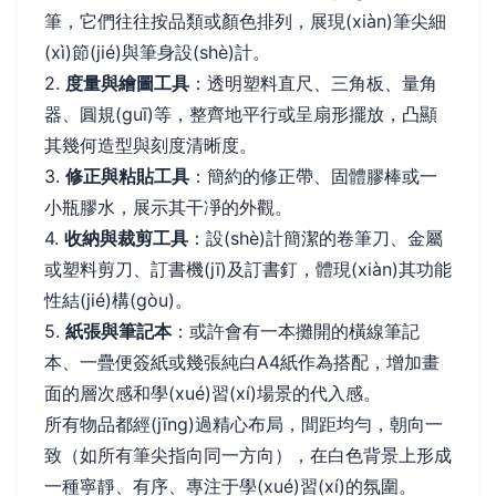
筆，它們往往按品類或顏色排列，展現(xiàn)筆尖細
(xì)節(jié)與筆身設(shè)計。
2.
度量與繪圖工具
：透明塑料直尺、三角板、量角
器、圓規(guī)等，整齊地平行或呈扇形擺放，凸顯
其幾何造型與刻度清晰度。
3.
修正與粘貼工具
：簡約的修正帶、固體膠棒或一
小瓶膠水，展示其干凈的外觀。
4.
收納與裁剪工具
：設(shè)計簡潔的卷筆刀、金屬
或塑料剪刀、訂書機(jī)及訂書釘，體現(xiàn)其功能
性結(jié)構(gòu)。
5.
紙張與筆記本
：或許會有一本攤開的橫線筆記
本、一疊便簽紙或幾張純白A4紙作為搭配，增加畫
面的層次感和學(xué)習(xí)場景的代入感。
所有物品都經(jīng)過精心布局，間距均勻，朝向一
致（如所有筆尖指向同一方向），在白色背景上形成
一種寧靜、有序、專注于學(xué)習(xí)的氛圍。