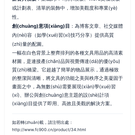
或計劃表、清單的裝飾中，增加美觀度和專業(yè)
性。
創(chuàng)意項(xiàng)目
：為博客文章、社交媒體
內(nèi)容（如學(xué)習(xí)技巧分享）提供高質
(zhì)量的配圖。
一幅在白色背景上整齊排列的各種文具用品的高清素
材圖，是連接產(chǎn)品與視覺傳達(dá)的優(yōu)
質(zhì)橋梁。它超越了簡單的物品展示，通過極致
的整潔與清晰，將文具的功能之美與秩序之美凝固于
畫面之中，為無數(shù)需要展現(xiàn)學(xué)習
(xí)、辦公與創(chuàng)意主題的設(shè)計項
(xiàng)目提供了即用、高效且美觀的解決方案。
如若轉(zhuǎn)載，請注明出處：
http://www.fc900.cn/product/34.html