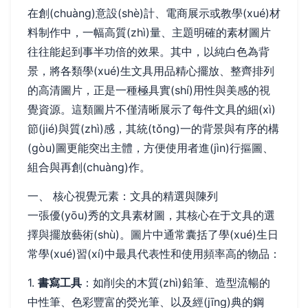
在創(chuàng)意設(shè)計、電商展示或教學(xué)材
料制作中，一幅高質(zhì)量、主題明確的素材圖片
往往能起到事半功倍的效果。其中，以純白色為背
景，將各類學(xué)生文具用品精心擺放、整齊排列
的高清圖片，正是一種極具實(shí)用性與美感的視
覺資源。這類圖片不僅清晰展示了每件文具的細(xì)
節(jié)與質(zhì)感，其統(tǒng)一的背景與有序的構
(gòu)圖更能突出主體，方便使用者進(jìn)行摳圖、
組合與再創(chuàng)作。
一、 核心視覺元素：文具的精選與陳列
一張優(yōu)秀的文具素材圖，其核心在于文具的選
擇與擺放藝術(shù)。圖片中通常囊括了學(xué)生日
常學(xué)習(xí)中最具代表性和使用頻率高的物品：
1.
書寫工具
：如削尖的木質(zhì)鉛筆、造型流暢的
中性筆、色彩豐富的熒光筆、以及經(jīng)典的鋼