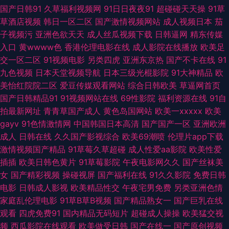
自慰福利 天天干人人操 伊人操久久 91黄色图片 AV大香蕉 超碰人人操作 国
国产日韩91
久草福利视频网
91日日夜夜91
超碰碰天天操
91草
草酒店视频
韩日一区二区
国产激情视频网站
成人视频日本
茄
产在线视频 久久青青操 欧美性a 午夜社区 91足交网站 福利AV在线导航 久久
子视频污
亚洲色欲天天
成人丝瓜视频下载
日韩逼网
精东传媒
入口
黄wwww色
香港伦理电影在线
成人影院在线播放
欧美足
草中文在线 青青操人妻 色色主站 亚州性在线 91伪娘在线 超碰人人熟女 黑丝
交一区二区
91视频电影
另类四虎
亚洲东京热
国产不卡在线
91
九色视频
日本天堂视频导航
日本三级光棍影院
91大神精品
欧
网址 老司机福利亚洲 人妻在线亚洲精品 午夜专区 91九色泉州论坛 A片播放
美怡红院院二区
爱豆传媒观看网站
综合日韩欧美
草逼网首页
国产日韩精品91
91视频网站在线
69性影院
福利资源在线
91自
国产激情AV 激情三级文学 欧美人人摸 天天撸天天肏 中文字幕剧情另类 97
拍最新网址
青青草国产成人
黄色岛国网站
欧美一xxxxx
欧美
gayv
91色情激情网
中国韩国日本高清
国产国产一区
亚洲欧洲
资源视频总站 www日韩lll www91色色 91蜜桃特黄A片 午夜导航av 日本毛
成人
日韩在线
久久国产影视综合
欧美69潮喷
伦理片app下载
激情视频国产精品
91草莓久草超碰
成人性爱aa影院
欧美性爱
不卡 激情午夜网 成人黄色a片 91五月天传媒 中文字幕一二一三 少妇磁力 欧
插插
欧美日韩色黄片
91草莓影院
午夜电影网久久
国产丝袜美
女
国产精彩视频
操碰视屏
国产福利在线
91久久影院
免费日韩
美性生活 九一精品中文字幕 久久深爱网 欧美黄一片 人碰人操人碰 午夜福利
电影
日韩成人影视
欧美精品性交
午夜宅男免费
另类亚洲色情
家庭乱伦理电影
91草B草B视频
国产精品熟女一
国产巨乳在线
色色99 婷婷97www 大香蕉大香蕉在线 久久精品国产视频 三级片链接 伊人
观看
四虎免费91
国内精品无码短片
超碰成人操操
欧美猛交视
频
西瓜影院在线观看
欧美做受日韩
国产在线一
国产原创视频