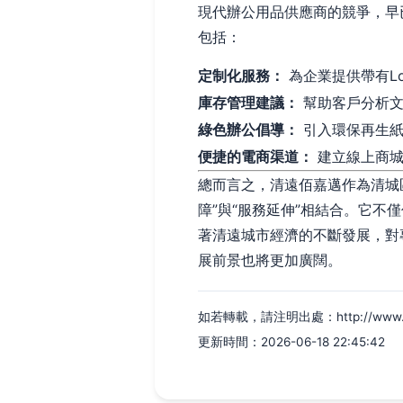
現代辦公用品供應商的競爭，早
包括：
定制化服務：
為企業提供帶有L
庫存管理建議：
幫助客戶分析文
綠色辦公倡導：
引入環保再生紙
便捷的電商渠道：
建立線上商城
總而言之，清遠佰嘉邁作為清城區
障”與“服務延伸”相結合。它
著清遠城市經濟的不斷發展，對
展前景也將更加廣闊。
如若轉載，請注明出處：http://www.fc90
更新時間：2026-06-18 22:45:42