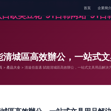
日韩欧美豆花-91日韩欧美一区-9
首頁
企業簡
入口欧美豆花-91日韩网站-91日
能清城區高效辦公，一站式
頁
>
產品大全
>
清遠佰嘉邁 賦能清城區高效辦公，一站式文具用品解決