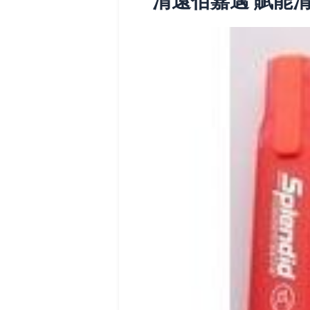
清遠佰嘉邁 賦能