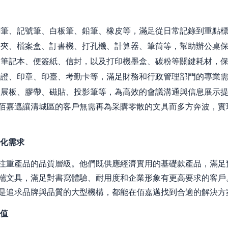
筆、記號筆、白板筆、鉛筆、橡皮等，滿足從日常記錄到重點標
夾、檔案盒、訂書機、打孔機、計算器、筆筒等，幫助辦公桌保
筆記本、便簽紙、信封，以及打印機墨盒、碳粉等關鍵耗材，保
證、印章、印臺、考勤卡等，滿足財務和行政管理部門的專業
展板、膠帶、磁貼、投影筆等，為高效的會議溝通與信息展示
佰嘉邁讓清城區的客戶無需再為采購零散的文具而多方奔波，實
元化需求
注重產品的品質層級。他們既供應經濟實用的基礎款產品，滿足
端文具，滿足對書寫體驗、耐用度和企業形象有更高要求的客戶
是追求品牌與品質的大型機構，都能在佰嘉邁找到合適的解決方
價值