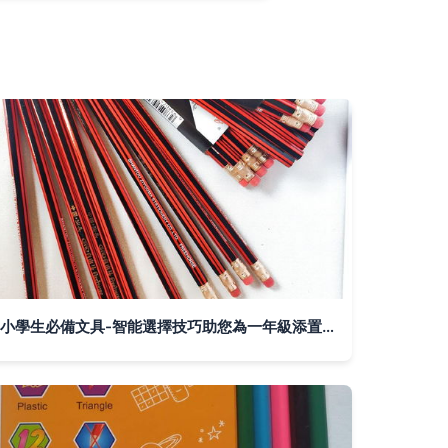
小學生必備文具-智能選擇技巧助您為一年級添置合適的筆試繪畫編寫程序學習寫好文字的科學選擇班