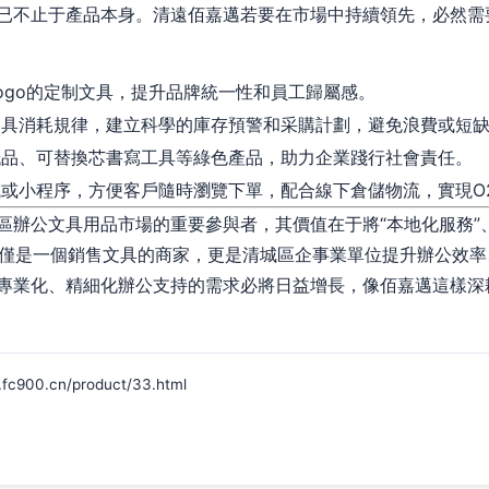
已不止于產品本身。清遠佰嘉邁若要在市場中持續領先，必然需
ogo的定制文具，提升品牌統一性和員工歸屬感。
具消耗規律，建立科學的庫存預警和采購計劃，避免浪費或短
品、可替換芯書寫工具等綠色產品，助力企業踐行社會責任。
或小程序，方便客戶隨時瀏覽下單，配合線下倉儲物流，實現O
辦公文具用品市場的重要參與者，其價值在于將“本地化服務”、
不僅僅是一個銷售文具的商家，更是清城區企事業單位提升辦公效
專業化、精細化辦公支持的需求必將日益增長，像佰嘉邁這樣深
0.cn/product/33.html