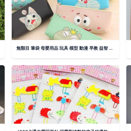
無類目 筆袋 母嬰用品 玩具 模型 動漫 早教 益智 學習 實驗 繪畫文具 韓磊玩具廠 蘑菇街優店