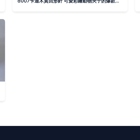
d007卡通木質回形針 可愛彩繪動物夾子的爆款文具選擇