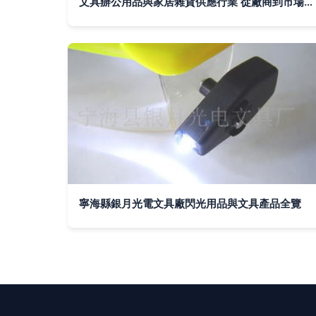
文具辦公用品與家居雜貨供應行業 從廠商到市場的發展趨勢
寧海縣銀月光電文具廠閃光用品與文具產品全覽