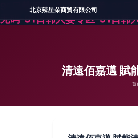
91日韩另类-91日韩欧美-91
北京辣星朵商貿有限公司
无码-91日韩人妻专区-91日韩
清遠佰嘉邁 賦
首