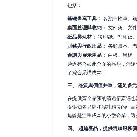
包括：
基礎書寫工具：
各類中性筆、鋼
桌面整理與收納：
文件架、文件
紙品與耗材：
復印紙、打印紙、
財務與行政用品：
各類賬本、憑
會議與展示用品：
白板、黑板、
通過整合如此全面的品類，清遠
了綜合采購成本。
三、 品質與價值并重，滿足多
在提供齊全品類的清遠佰嘉邁也
提供知名品牌和設計精良的中高
無論是注重成本的小微企業，還
四、 超越產品，提供附加服務