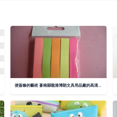
便簽條的藝術 蒼南縣龍港博朗文具用品廠的高清品質之選